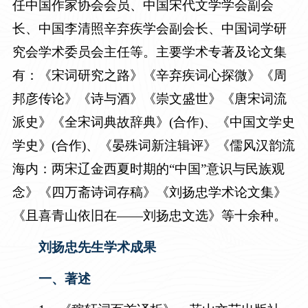
任中国作家协会会员、中国宋代文学学会副会
长、中国李清照辛弃疾学会副会长、中国词学研
究会学术委员会主任等。主要学术专著及论文集
有：《宋词研究之路》《辛弃疾词心探微》《周
邦彦传论》《诗与酒》《崇文盛世》《唐宋词流
派史》《全宋词典故辞典》(合
作
)、《中国文学史
学史》(合作)、《晏殊词新注辑评》《儒风汉韵流
海内
：
两宋辽金西夏时期的“中国”意识与民族观
念》《四万斋诗词存稿》《刘扬忠学术论文集》
《且喜青山依旧在——刘扬忠文选》等十余种。
刘扬忠先生学术成果
一、著述