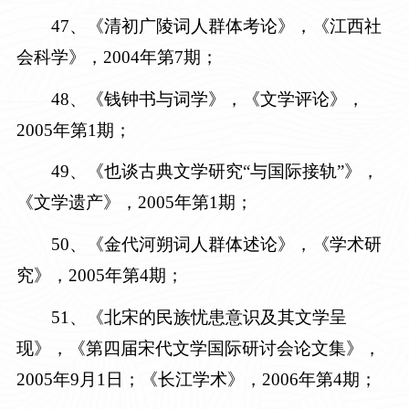
4
7
、《清初广陵词人群体考论》，《江西社
会科学》，
2004年第7期
；
4
8
、《钱钟书与词学》，《文学评论》，
2005年第1期
；
4
9
、《也谈古典文学研究“与国际接轨”》，
《文学遗产》，
2005年第1期
；
5
0
、《金代河朔词人群体述论》，《学术研
究》，
2005年第4期
；
5
1
、《北宋的民族忧患意识及其文学呈
现》，《第四届宋代文学国际研讨会论文集》，
2005年9月1日；《长江学术》，2006年第4期
；