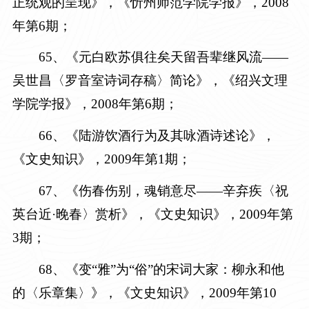
正统观的呈现》，《忻州师范学院学报》，
2008
年第6期
；
6
5
、《元白欧苏俱往矣
天留吾辈继风流
——
吴世昌〈罗音室诗词存稿〉简论》，《绍兴文理
学院学报》，
2008年第6期
；
6
6
、《陆游饮酒行为及其咏酒诗述论》，
《文史知识》，
2009年第1期
；
6
7
、《伤春伤别，
魂销意尽——辛弃疾
〈
祝
英台近·晚春
〉
赏析
》
，《文史知识》，2009年第
3期
；
6
8
、《变“雅”为“俗”的宋词大家：
柳永和他
的
〈
乐章集
〉》
，《文史知识》，2009年第10