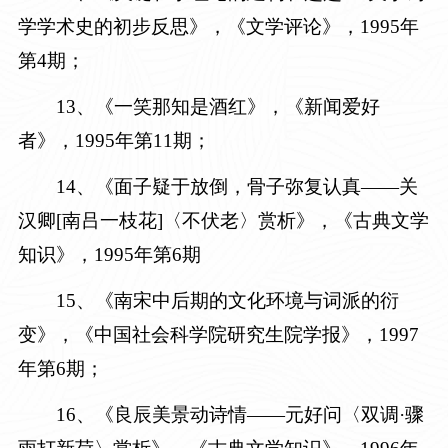
学学术史的初步反思》，《文学评论》，
1995年
第4期
；
1
3
、《一笑那知是酒红》，《新闻爱好
者》，
1995年第11期
；
1
4
、《面子疑于放倒，骨子弥复认真——关
汉卿
[南吕一枝花]
〈
不伏老
〉
赏析
》
，《古典文学
知识》，1995年第6期
1
5
、《南宋中后期的文化环境与词派的衍
变》，《中国社会科学院研究生院学报》，
1997
年第6期
；
1
6
、《良辰美景动诗情——元好问〈双调·骤