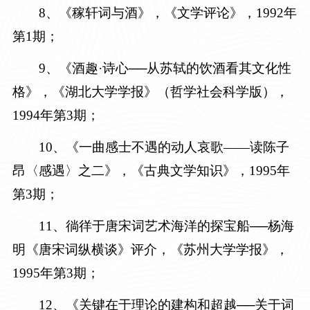
8、《稼轩词与酒》，《文学评论》，
1992年
第1期
；
9、《酒趣·诗心──从苏轼的饮酒看其文化性
格》，《湖北大学学报》（哲学社会科学版），
1994年第3期
；
1
0
、《一曲感士不遇的动人哀歌——读陈子
昂〈感遇〉之二》，《古典文学知识》，
1995年
第3期
；
1
1
、徜徉于唐宋词艺术海洋的探宝船──杨海
明《唐宋词纵横谈》评介，《苏州大学学报》，
1995年第3期
；
12
、《关键在于理论的建构和超越──关于词