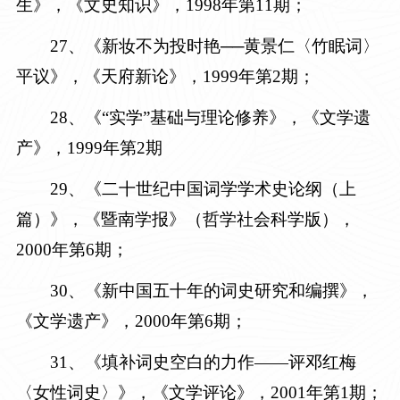
生》，《文史知识》，
1998年第11期
；
2
7
、《新妆不为投时艳──黄景仁〈竹眠词〉
平议》，《天府新论》，
1999年第2期
；
2
8
、《“实学”基础与理论修养》，《文学遗
产》，
1999年第2期
2
9
、《二十世纪中国词学学术史论纲（上
篇）》，《暨南学报》（哲学社会科学版），
2000年第6期
；
3
0
、《新中国五十年的词史研究和编撰》，
《文学遗产》，
2000年第6期
；
3
1
、《填补词史空白的力作——评邓红梅
〈女性词史〉》，《文学评论》，
2001年第1期
；