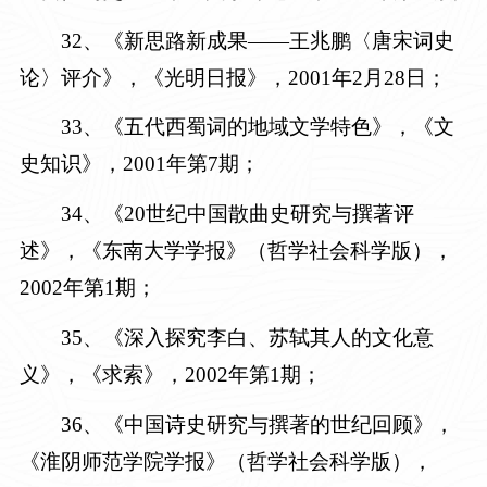
3
2
、《新思路
新成果——王兆鹏
〈
唐宋词史
论
〉
评介
》
，《光明日报》，2001年2月28日
；
3
3
、《五代西蜀词的地域文学特色》，《文
史知识》，
2001年第7期
；
34
、《
20世纪中国散曲史研究与撰著评
述
》
，《东南大学学报》（哲学社会科学版），
2002年第1期
；
3
5
、《深入探究李白、苏轼其人的文化意
义》，《求索》，
2002年第1期
；
3
6
、《中国诗史研究与撰著的世纪回顾》，
《淮阴师范学院学报》（哲学社会科学版），