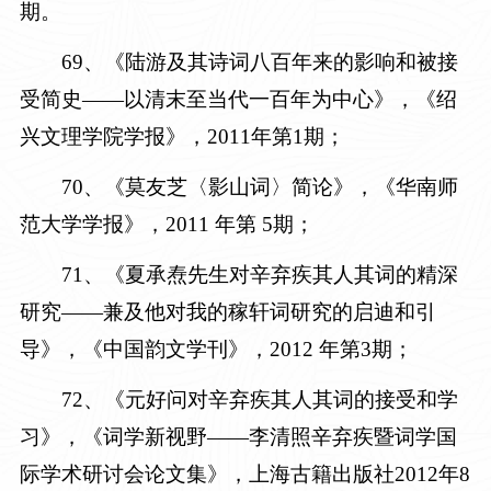
期
。
69
、《陆游及其诗词八百年来的影响和被接
受简史
——以清末至当代一百年为中心
》，《绍
兴文理学院学报》，
2011年第1期
；
7
0
、《莫友芝〈影山词〉简论》，《华南师
范大学学报》，
2011 年第 5期
；
7
1
、《夏承焘先生对辛弃疾其人其词的精深
研究——兼及他对我的稼轩词研究的启迪和引
导》，
《中国韵文学刊》，
2012 年第3期
；
7
2
、《元好问对辛弃疾其人其词的接受和学
习》，《词学新视野——李清照辛弃疾暨词学国
际学术研讨会论文集》，上海古籍出版社
2012年8