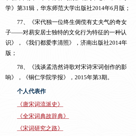
学》第3
1
辑，华东师范大学出版社
2014年6月版
；
7
7
、《宋代独一位终生倜傥有丈夫气的奇女
子
——对易安居士独特的文化行为特征的一种认
识
》，《我们都爱李清照》，济南出版社
2014年
版
；
7
8
、《浅谈孟浩然诗歌对宋诗宋词创作的影
响》，《铜仁学院学报》，
2015年第3期
。
个人代表作
《唐宋词流派史》
《全宋词典故辞典》
《宋词研究之路》