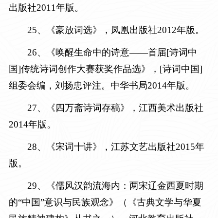
出版社
2011年版。
25
、《豪放词选》，凤凰出版社
2012年版。
26
、《唤醒生命中的诗意——首届
[诗词中
国]传统诗词创作大赛获奖作品选》，[诗词中国]
组委会编，刘扬忠评注。中华书局2014年版。
2
7
、《四万斋诗词存稿》，江西美术出版社
2014年版。
28
、《宋词十讲》，江苏文艺出版社
2015年
版。
29
、《儒风汉韵流海内：
两宋辽金西夏时期
的“中国”意识与民族观念》（《古典文学与华夏