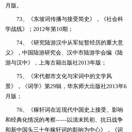
月版。
7
3
、《东坡词传播与接受简史》，《社会科
学战线》；
2012年第10期
；
7
4
、《研究陆游汉中从军短暂经历的重大意
义》，中国陆游研究会、汉中市陆游学会编《陆
游与汉中》，上海古籍出版社
2013年版
；
7
5
、《宋代都市文化与宋词中的文学风
景》，《词学》第
29辑，华东师大出版社2013年6
月
版
；
7
6
、《稼轩词在近现代中国史上接受、影响
和经典化情况的考察——以清末民初、抗日战争
和新中国头三十年稼轩词的影响为中心》，《词