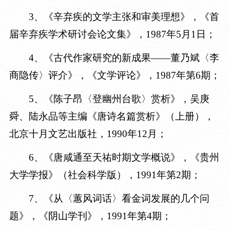
3、《辛弃疾的文学主张和审美理想》，《首
届辛弃疾学术研讨会论文集》，
1987年5月1日
；
4、《古代作家研究的新成果——董乃斌〈李
商隐传〉评介》，《文学评论》，
1987年第6期
；
5、《陈子昂〈登幽州台歌〉赏析》，吴庚
舜、陆永品等主编《唐诗名篇赏析》（上册），
北京十月文艺出版社，
1990年12月
；
6、《唐咸通至天祐时期文学概说》，《贵州
大学学报》（社会科学版），
1991年第2期
；
7、《从〈蕙风词话〉看金词发展的几个问
题》，《阴山学刊》，
1991年第4期
；