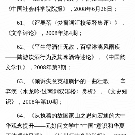
《中国社会科学院院报》，
2008年6月26日
；
6
1
、《评吴蓓〈梦窗词汇校笺释集评〉》，
《文学评论》，
2008年第4期
；
6
2
、《平生得酒狂无敌，百幅淋漓风雨疾
——陆游饮酒行为及其咏酒诗述论》，《中国韵
文学刊》，
2008年第3期
；
6
3
、《倾诉失意英雄胸怀的一曲壮歌——辛
弃疾〈水龙吟·过南剑双溪楼〉赏析》，《文史知
识》，
2008年第10期
；
6
4
、《从执着的故国家山之思向宏通的大中
华观念提升——元好问文学中“中国”意识和华夏