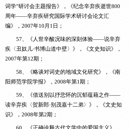
词学”研讨会主题报告
》
，《纪念辛弃疾逝世800
周年——辛弃疾研究国际学术研讨会论文汇
编》，2007年10月1日
；
5
7
、《人世辛酸况味的深刻体验——说辛弃
疾〈丑奴儿·书博山道中壁〉》，《文史知识》，
2007年第12期
；
5
8
、《略谈对词史的地域文化研究》，《南
阳师范学院学报》，
2008年第1期
；
5
9
、《借送别以抒悲怀的沉郁蕴藉之作——
读辛弃疾〈贺新郎·别茂嘉十二弟〉》，《文史知
识》，
2008年第2期
；
6
0
、《正确诠释古代文学中的爱国主义》，