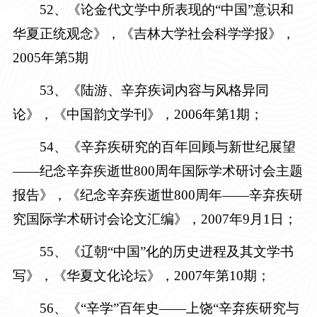
5
2
、《论金代文学中所表现的“中国”意识和
华夏正统观念》，《吉林大学社会科学学报》，
2005年第5期
5
3
、《陆游、辛弃疾词内容与风格异同
论》，《中国韵文学刊》，
2006年第1期
；
5
4
、《辛弃疾研究的百年回顾与新世纪展望
——纪念辛弃疾逝世
800周年国际学术研讨会主题
报告
》
，《纪念辛弃疾逝世800周年——辛弃疾研
究国际学术研讨会论文汇编》，2007年9月1日
；
5
5
、《辽朝“中国”化的历史进程及其文学书
写》，《华夏文化论坛》，
2007年第10期
；
56
、《
“辛学”百年史——上饶“辛弃疾研究与