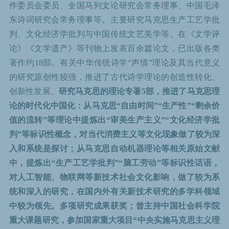
作委员会委员、全国马列文论研究会常务理事、中国毛泽
东诗词研究会常务理事等。主要研究马克思生产工艺学批
判、文化经济学批判与中国传统文艺美学等。在《文学评
论》《文学遗产》等刊物上发表百余篇论文，已出版各类
著作约18部。有关中华传统诗学“声情”理论及其当代意义
的研究原创性较强，推进了古代诗学理论的创造性转化、
创新性发展。
研究马克思的理论专著5部，推进了马克思理
论的时代化中国化：从马克思“自由时间”“生产性”“剩余价
值的流转”等理论中提炼出“审美生产主义”“文化经济学批
判”等标识性概念，对当代消费主义等文化现象做了较为深
入和系统是探讨；从马克思自动机器理论等相关原始文献
中，提炼出“生产工艺学批判”“脑工劳动”等标识性话语，
对人工智能、物联网等新技术社会文化影响，做了较为系
统和深入的研究，在国内外有关新技术研究的多学科领域
中较为领先。多项研究成果获奖；曾主持中国社会科学院
重大课题研究，参加国家重大项目“中央实施马克思主义理