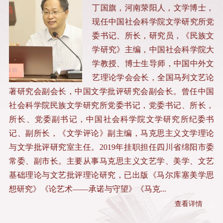
士，
丁国旗，河南荥阳人，文学博士，
所党
现任中国社会科学院文学研究所党
族文
委书记、所长，研究员，《民族文
院大
学研究》主编，中国社会科学院大
外文
学教授、博士生导师，中国中外文
艺论
艺理论学会会长，全国马列文艺论
中国
著研究会副会长，中国文学批评研究会副会长。曾任中国
著
长，
社会科学院民族文学研究所党委书记，党委书记、所长，
社
委书
所长、党委副书记，中国社会科学院文学研究所纪委书
所
理论
记、副所长，《文学评论》副主编，马克思主义文学理论
记
市委
与文学批评研究室主任。2019年挂职担任四川省绵阳市委
与
文艺
常委、副市长。主要从事马克思主义文艺学、美学、文艺
常
学思
基础理论与文艺批评理论研究，已出版《马尔库塞美学思
基
想研究》《论艺术——承诺与守望》《马克...
想
查看详情