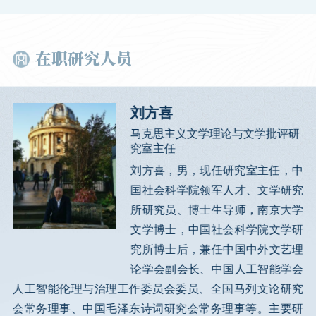
在职研究人员
刘方喜
马克思主义文学理论与文学批评研
现为
究室主任
理研
刘方喜，男，现任研究室主任，中
论、
国社会科学院领军人才、文学研究
文论
所研究员、博士生导师，南京大学
艺批
文学博士，中国社会科学院文学研
，兼
究所博士后，兼任中国中外文艺理
师范
国
论学会副会长、中国人工智能学会
9月
（
人工智能伦理与治理工作委员会委员、全国马列文论研究
学硕
研
会常务理事、中国毛泽东诗词研究会常务理事等。主要研