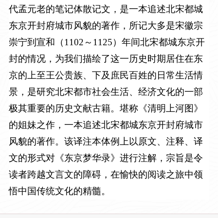
代孟元老的笔记体散记文，是一本追述北宋都城
东京开封府城市风貌的著作，所记大多是宋徽宗
崇宁到宣和（
1102
～
1125
）年间北宋都城东京开
封的情况，为我们描绘了这一历史时期居住在东
京的上至王公贵族、下及庶民百姓的日常生活情
景，是研究北宋都市社会生活、经济文化的一部
极其重要的历史文献古籍。
堪称《清明上河图》
的姐妹之作
，
一本追述北宋都城东京开封府城市
风貌的著作
。该译注本
体例上以原文、注释、译
文的形式对
《东京梦华录》
进行注解，
宗旨是令
读者跨越文言文的障碍，在愉快的阅读之旅中领
悟中国传统文化的精髓。