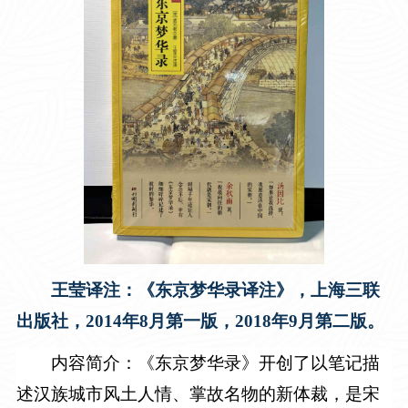
王莹译注：《东京梦华录译注》，上海三联
出版社，
2014
年
8
月第一版，
2018
年
9
月第二版。
内容简介：
《东京梦华录》
开创了以笔记描
述汉族城市风土人情、掌故名物的新体裁
，
是宋