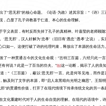
出了“思无邪”的核心命题。《论语·为政》述其宗旨：“《诗》三
现，凸显了孔子诗教基于仁道、本心的生命理解。
于字义表层，有时反而失掉了孔子的真精神。叶嘉莹的老师顾随
思无邪’，汉人好解为‘忠孝’（旧日有‘愚忠’‘愚孝’之说），实则‘
是心口如一。这便打破了诗的伦理约束，释放出了本源的生命活力
阐发了一种贯通古今的文化生命观：“岂特三百篇，六经只此一
更有何说？此是一了百当的功夫。”
[6]
这一论断，揭示了人的良
道：“《三百篇》，蔽以‘思无邪’一言。此是何等见地，而作是
，触及到了文学的本源，即“启人哀黑暗向光明之幽思”。王阳
无邪”的贯通性价值，打开了在现代情境下传承传统文化的另一条
子在文化重建时代对于人的生命自觉的理解。在现代的语境中，