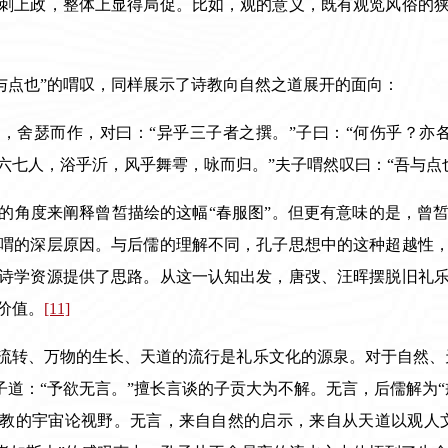
刺上政，整体上显得局促。比如，观的意义，既有观览风俗的
吾与点也”的喟叹，同样展示了诗教向自然之道展开的面向：
，舍瑟而作，对曰：“异乎三子者之撰。”子曰：“何伤乎？亦各
六七人，浴乎沂，风乎舞雩，咏而归。”夫子喟然叹曰：“吾与点
的角度来阐释曾皙描绘的这幅
“
春服图
”
。但更有意味的是，曾
喟的深层原因。与后儒的理解不同，孔子思想中的这种超越性
诗学资源提供了思路。从这一认知出发，唐弢、汪晖摆脱旧礼
价值。
[11]
流转、万物的生长、天道的流行是礼乐文化的源泉。对于自然、
子道：“予欲无言。”擅长言谈的子贡大为不解。无言，后儒解为
诗教的宇宙论视野。无言，来自自然的启示，来自从天道以观人