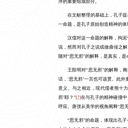
序的重要组成部分。
在文献整理的基础上，孔子提
一命题，是孔子原始创造精神的体
汉儒对这一命题的解释，拘泥
说，然而对孔子之说或做曲佞之解。‘
随对“思无邪”的解释，是真实，
王阳明对“思无邪”的解释，
话，‘思无邪’一言也可该贯。此外
意义。与之相近，现代儒者熊十力
邪’耶？”
[7]
在与孔子的精神碰撞中
呼应。唐弢从美学的视角阐释“思
“思无邪”的命题，体现出孔