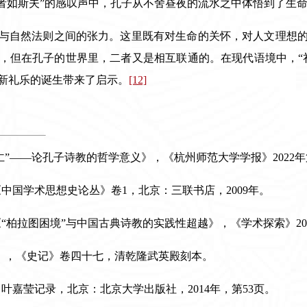
逝者如斯夫”的感叹声中，孔子从不舍昼夜的流水之中体悟到了生
与自然法则之间的张力。这里既有对生命的关怀，对人文理想
，但在孔子的世界里，二者又是相互联通的。在现代语境中，“
新礼乐的诞生带来了启示。
[12]
“仁”——论孔子诗教的哲学意义》，《杭州师范大学学报》
2022
年
《中国学术思想史论丛》卷
1
，北京：三联书店，
2009
年。
“柏拉图困境”与中国古典诗教的实践性超越》，《学术探索》
20
》，《史记》卷四十七，清乾隆武英殿刻本。
，叶嘉莹记录，北京：北京大学出版社，
2014
年，第
53
页。