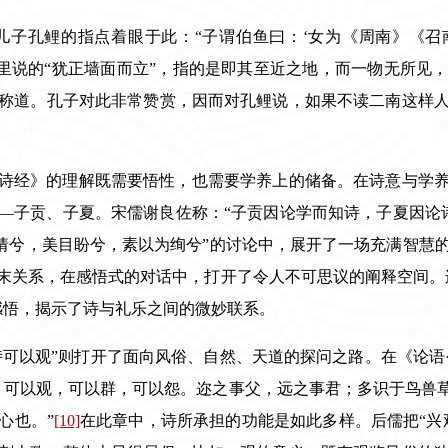
儿子孔鲤的指点着眼于此：“子谓伯鱼曰：‘女为《周南》《
这里说的“犹正墙面而立”，指的是即其至近之地，而一物无所见
称道。孔子对此非常赞赏，因而对孔鲤说，如果不读二南这样
诗经》的理解既需要悟性，也需要学养上的储备。在诗意与学
—
子贡、子夏。宋儒谢良佐称：
“
子贡因论学而知诗，子夏因论
倩兮，美目盼兮，素以为绚兮
”
的讨论中，展开了一场充满智慧
末关系，在感悟式的对话中，打开了令人不可思议的阐释空间。
感悟，揭示了诗与礼乐之间的微妙联系。
“诗可以观”则打开了面向风俗、自然、天道的探问之路。在《论语
，可以观，可以群，可以怨。迩之事父，远之事君；多识于鸟兽草
心也。”
[10]
在此章中，诗所承担的功能是如此多样。后儒把“兴