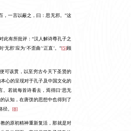
百，一言以蔽之，曰：思无邪。”这
对此有所批评：“汉人解诗尊孔子之
无邪’应为‘不歪曲’‘正直’。”
[5]
顾
。
言便可该贯，以至穷古今天下圣贤的
知本心的呈现对于孔子及中国文化的
言。若就每首诗看去，焉得曰‘思无
明的认知，在唐弢的思想中也得到了
路径。
[8]
诗教的原初精神重新复活，那就是对