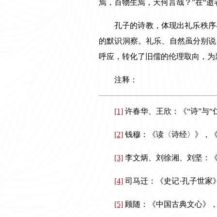
焉，百物生焉，天何言哉？”在“
孔子的诗教，体现出礼乐秩序
的默识洞察。礼乐、自然虽分别说
呼应，转化了旧儒的伦理取向，为
注释：
[1]
许春华、王欣：《“诗”与
[2]
钱穆：《读〈诗经〉》，
[3]
李文炳、刘徐湘、刘坚：《
[4]
司马迁：《史记
·
孔子世家
[5]
顾随：《中国古典文心》