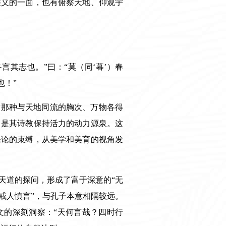
狭义的一面，也有俯察天地、仰观宇
言其志也。”曰：“莫（同‘暮’）春
也！”
皙那种与天地同流的胸次、万物各得
，是其诗教保持活力的动力源泉。这
乐论的束缚，从美学和美育的视角发
天道的探问，形成了富于深意的“无
“戒人慎言”，与孔子本意相隔较远。
文的深刻洞察：“天何言哉？四时行