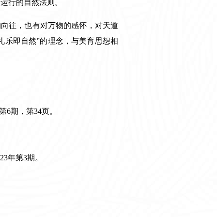
命运行的自然法则。
的向往，也有对万物的感怀，对天道
礼乐即自然”的理念，与美育思想相
第
6
期，第
34
页。
23
年第
3
期。