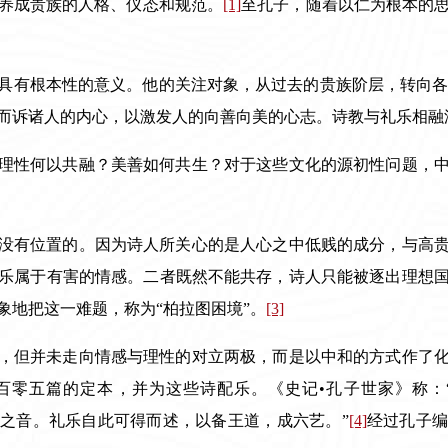
养成贵族的人格、仪态和规范。
[1]
至孔子，随着以仁为根本的
具有根本性的意义。他的关注对象，从过去的贵族阶层，转向
而诉诸人的内心，以激发人的向善向美的心志。诗教与礼乐相融
理性何以共融？美善如何共生？对于这些文化的源初性问题，
没有位置的。因为诗人所关心的是人心之中低贱的成分，与高
乐属于有害的情感。二者既然不能共存，诗人只能被逐出理想
象地把这一难题，称为“柏拉图困境”。
[3]
，但并未走向情感与理性的对立两极，而是以中和的方式作了
百零五篇的定本，并为这些诗配乐。《史记
•
孔子世家》称：
》之音。礼乐自此可得而述，以备王道，成六艺。
”
[4]
经过孔子编