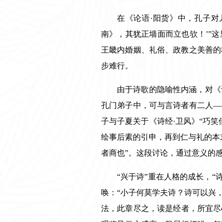
在《论语·阳货》中，孔子对
南》，其犹正墙面而立也欤！’”
王畿内婚姻、礼俗、政教之美善的
步难行。
由于诗歌的隐喻性内涵，对《
孔门弟子中，可与言诗者有二人
—
子与子夏关于《诗经
·
卫风》
“
巧笑
绘事后素的引申，再到仁与礼的本
者商也
”
。这段讨论，通过意义的
“兴于诗”重在人格的成长，
唤：“小子何莫学夫诗？诗可以兴
法，此章尽之，读是经者，所宜尽