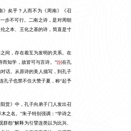
召南》矣乎？人而不为《周南》《召
，一步不可行。二南之诗，是对周朝
人伦之本、王化之基的诗，简直是寸
养之间，存在着互为发明的关系。在
诗而知学，故皆可与言诗。
”
[9]
在孔
的对话。从原诗的美人描写，到孔子
连孔子也禁不住大赞子夏，称
“
起予
·阳货》中，孔子向弟子门人发出召
木之名。”朱子特别强调：“学诗之
观群怨”解释为引譬连类以为比兴、