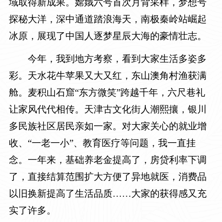
域取得新成果。嫦娥六号首次月背采样，梦想号
探秘大洋，深中通道踏浪海天，南极秦岭站崛起
冰原，展现了中国人逐梦星辰大海的豪情壮志。
今年，我到地方考察，看到大家生活多姿多
彩。天水花牛苹果又大又红，东山澳角村渔获满
舱。麦积山石窟“东方微笑”跨越千年，六尺巷礼
让家风代代相传。天津古文化街人潮熙攘，银川
多民族社区居民亲如一家。对大家关心的就业增
收、“一老一小”、教育医疗等问题，我一直挂
念。一年来，基础养老金提高了，房贷利率下调
了，直接结算范围扩大方便了异地就医，消费品
以旧换新提高了生活品质……大家的获得感又充
实了许多。