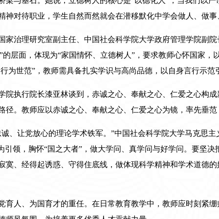
桥梁与基石。她说，立德树人的核心是“以德化人”，当我们以严
精神对待职业，学生自然而然就会在潜移默化中学会做人、做事
国家治理研究室副主任、中国社会科学院大学政府管理学院副院
“道”的层面，体现为“家国情怀、立德树人”，要求教师心怀国家
师、行为世范”，教师需具备扎实学识与高尚品德，以自身言行示范
学院执行院长漆亚林谈到，赤诚之心、奉献之心、仁爱之心构成
路径。教师应以赤诚之心、奉献之心、仁爱之心为镜，率先垂范
忠诚、让党放心的理论学术铁军。”中国社会科学院大学马克思主
”为引领，胸怀“国之大者”，做大学问、真学问与好学问。要坚
寂寞、经得起诱惑、守得住底线，做体现科学精神和学术道德的
党育人、为国育才的重任。在日常教育教学中，教师应时刻紧绷