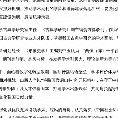
方向到学术导向、从编校质量到内容质量、从内部制度建设到编
实抓好抓细。推动学术期刊的学风和道德建设落地生根，要强化
度建设为纲、廉洁纪律为要。
所古典学研究室主任、《古典学研究》副主编贺方婴谈到，作为
国古典学研究专业人才队伍，掌握我国古典学研究的学术高地，
科研处处长、《形象史学》主编刘中玉认为，“两镇（阵）一平台
措。期刊是前哨、是风向标，在发挥学术引领力、理论创新力等方
程中，面临着数字化转型浪潮、国际传播话语壁垒、学术评价体系
面对挑战，出版人当以“筚路蓝缕启山林”的开拓精神，在守正中
合传播矩阵；以人才强基固本，打造学术出版铁军，共同肩负起守
文化强国贡献力量。
强化以优良党风引领学风、院风的自觉，认真落实《中国社会科