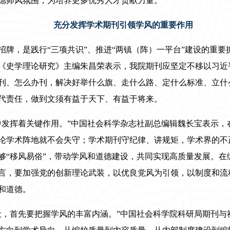
德师风氛围，为培养更多优秀人才贡献力量。
充分发挥学术期刊引领学风的重要作用
招牌，是践行“三项共识”、推进“两镇（阵）一平台”建设的重
《史学理论研究》主编朱昌荣表示，我院期刊应坚定不移以习近
刊、怎么办刊，解决好举什么旗、走什么路、定什么标准、立什
代责任，做到文须有益于天下、有益于将来。
中发挥着关键作用。”中国社会科学杂志社副总编辑魏长宝表示，
论学术阵地就不会失守；学术期刊守纪律、讲规矩，学术界的不
够“移风易俗”，带动学风和道德建设，共同实现高质量发展。在
言，要加强党的创新理论武装，以优良党风为引领，以制度和流
和道德。
设，首先要把握学风的丰富内涵。”中国社会科学院科研局期刊与